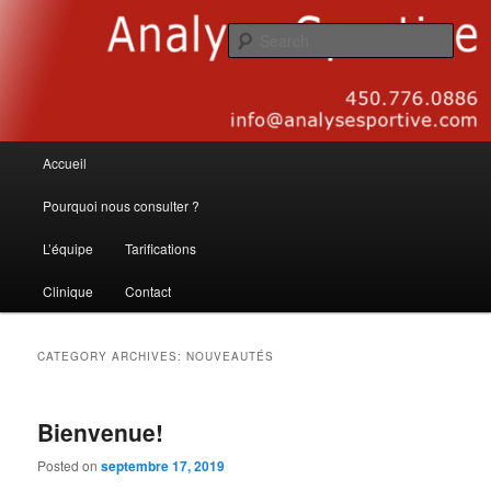
Sear
Analyse Sportive
Main menu
Accueil
Skip to primary content
Skip to secondary content
Pourquoi nous consulter ?
L’équipe
Tarifications
Clinique
Contact
CATEGORY ARCHIVES:
NOUVEAUTÉS
Bienvenue!
Posted on
septembre 17, 2019